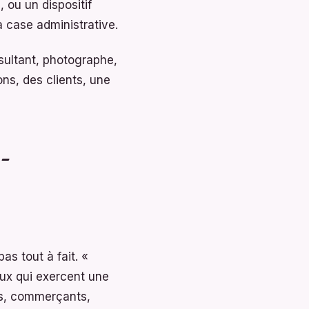
, ou un dispositif
a case administrative.
sultant, photographe,
ons, des clients, une
-
s tout à fait. «
ceux qui exercent une
ans, commerçants,