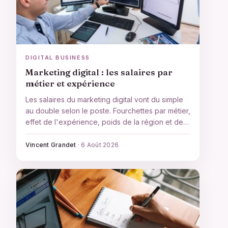
DIGITAL BUSINESS
Marketing digital : les salaires par
métier et expérience
Les salaires du marketing digital vont du simple
au double selon le poste. Fourchettes par métier,
effet de l'expérience, poids de la région et de
l'employeur, et comparaison honnête entre
salariat et freelance pour se situer et négocier.
Vincent Grandet
·
6 Août 2026