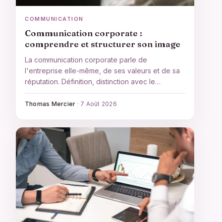
COMMUNICATION
Communication corporate :
comprendre et structurer son image
La communication corporate parle de
l'entreprise elle-même, de ses valeurs et de sa
réputation. Définition, distinction avec le
marketing et méthode en étapes pour bâtir une
stratégie cohérente.
Thomas Mercier
·
7 Août 2026