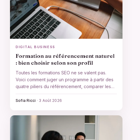
DIGITAL BUSINESS
Formation au référencement naturel
: bien choisir selon son profil
Toutes les formations SEO ne se valent pas.
Voici comment juger un programme à partir des
quatre piliers du référencement, comparer les
formats et choisir celle qui correspond vraiment
à votre niveau et à votre objectif.
Sofia Ricci
·
3 Août 2026