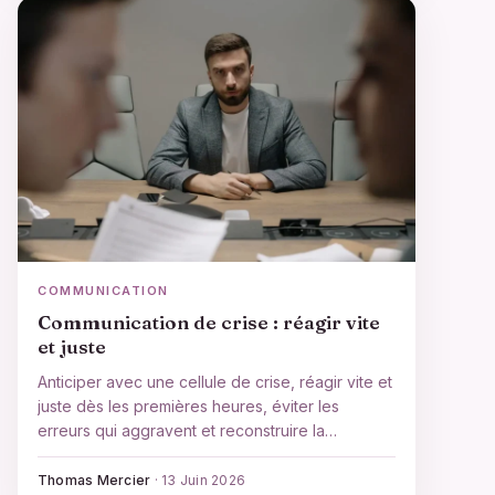
COMMUNICATION
Communication de crise : réagir vite
et juste
Anticiper avec une cellule de crise, réagir vite et
juste dès les premières heures, éviter les
erreurs qui aggravent et reconstruire la
confiance : la méthode complète de
communication de crise.
Thomas Mercier
·
13 Juin 2026