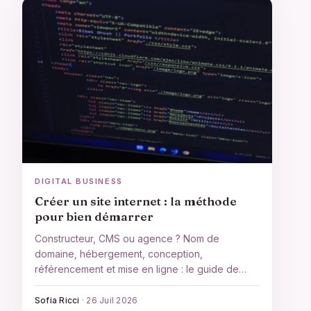
DIGITAL BUSINESS
Créer un site internet : la méthode
pour bien démarrer
Constructeur, CMS ou agence ? Nom de
domaine, hébergement, conception,
référencement et mise en ligne : le guide de
décision pour créer un site internet adapté à
votre projet.
Sofia Ricci
·
26 Juil 2026