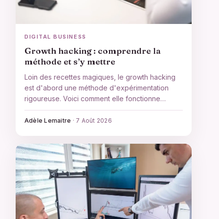
DIGITAL BUSINESS
Growth hacking : comprendre la
méthode et s’y mettre
Loin des recettes magiques, le growth hacking
est d'abord une méthode d'expérimentation
rigoureuse. Voici comment elle fonctionne
vraiment, le cadre AARRR sur lequel elle repose
et comment lancer vos premiers tests sans se
Adèle Lemaitre
·
7 Août 2026
faire d'illusions.